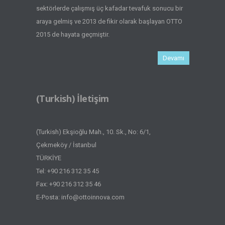
sektörlerde çalışmış üç kafadar tevafuk sonucu bir
araya gelmiş ve 2013 de fikir olarak başlayan OTTO
2015 de hayata geçmiştir.
Devamı
(Turkish) İletişim
(Turkish) Ekşioğlu Mah., 10. Sk., No: 6/1,
Çekmeköy / İstanbul
TÜRKİYE
Tel: +90 216 312 35 45
Fax: +90 216 312 35 46
E-Posta:
info@ottoinnova.com